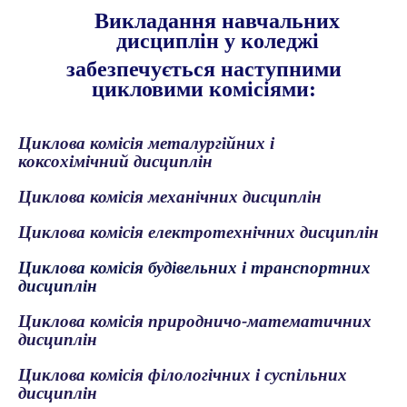
Викладання навчальних
дисциплін у коледжі
забезпечується наступними
цикловими комісіями:
Циклова комісія металургійних і
коксохімічний дисциплін
Циклова комісія механічних дис
ц
иплін
Циклова комісія електротехнічних дис
ц
иплін
Циклова комісія будівельних і транспортних
дис
ц
иплін
Циклова комісія природничо-математичних
дис
ц
иплін
Циклова комісія філологічних і суспільних
дис
ц
иплін