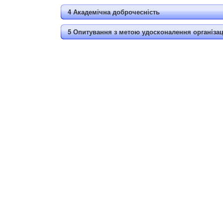
4 Академічна доброчесність
5 Опитування з метою удосконалення органiзац