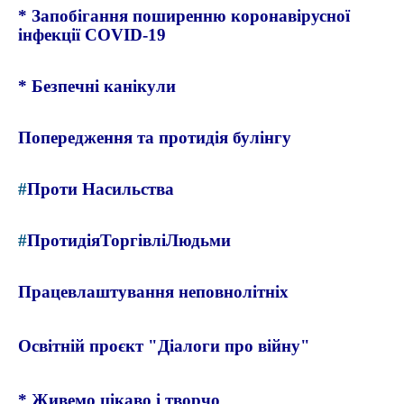
*
Запобігання поширенню коронавірусної
інфекції COVID-19
*
Безпечні
канікули
Попередження та протидія булінгу
#
П
роти Насильства
#
П
ротидіяТоргівліЛюдьми
Працевлаштування неповнолітніх
Освітній проєкт "Діалоги про війну"
*
Живемо цікаво і творчо